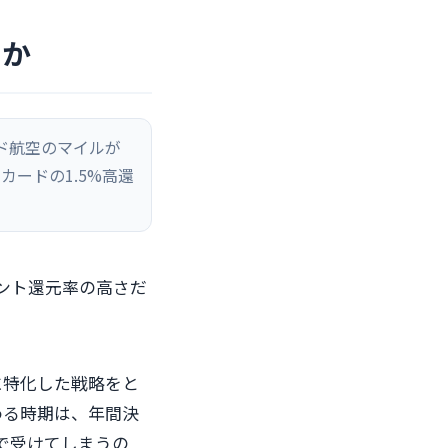
のか
ド航空のマイルが
カードの1.5%高還
ント還元率の高さだ
に特化した戦略をと
わる時期は、年間決
で受けてしまうの