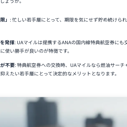
でしょうか。
期限」
: 忙しい若手層にとって、期限を気にせず貯め続けら
力を発揮
: UAマイルは提携するANAの国内線特典航空券に
常に使い勝手が良いのが特徴です。
ジが不要
: 特典航空券への交換時、UAマイルなら燃油サー
抑えたい若手層にとって決定的なメリットとなります。