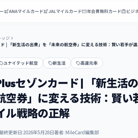
ー
ANAマイルカード
JALマイルカード
年会費無料カード
ビジ
レッジ
ゾンカード | 「新生活の出費」を「未来の航空券」に変える技術：賢い若手
ユナイテッド航空
新生活
高還元率
gePlusセゾンカード | 「新生
航空券」に変える技術：賢い
イル戦略の正解
最終更新日:
2026年5月28日
著者:
MileCard編集部