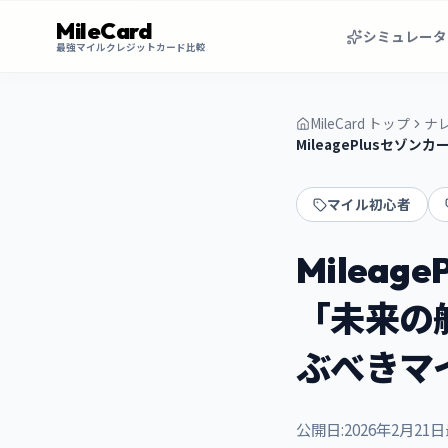
MileCard
シミュレータ
最強マイルクレジットカード比較
MileCard トップ
ナ
MileagePlusセ
マイル初心者
Milea
「未来の
ぶべきマ
公開日:
2026年2月21日