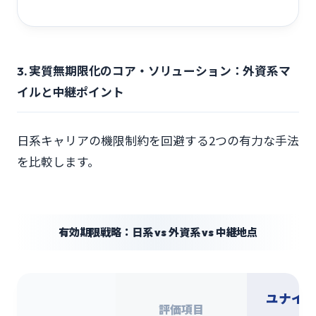
3. 実質無期限化のコア・ソリューション：外資系マ
イルと中継ポイント
日系キャリアの機限制約を回避する2つの有力な手法
を比較します。
有効期限戦略：日系 vs 外資系 vs 中継地点
ユナイテ
評価項目