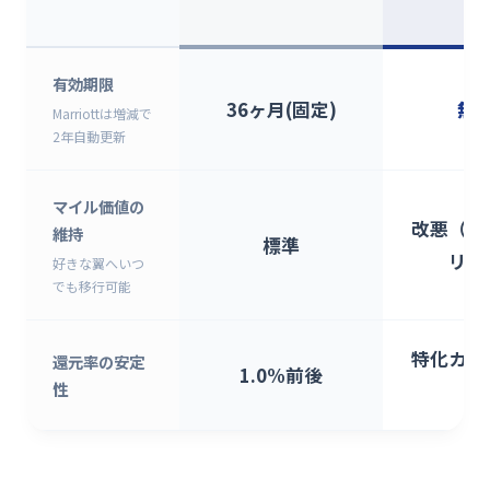
ル
有効期限
36ヶ月(固定)
無
Marriottは増減で
2年自動更新
マイル価値の
改悪（デ
維持
標準
リス
好きな翼へいつ
でも移行可能
特化カー
還元率の安定
1.0%前後
性