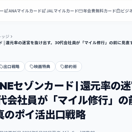
ー
ANAマイルカード
JALマイルカード
年会費無料カード
ビジ
レッジ
ード | 還元率の迷宮を抜け出す。30代会社員が「マイル修行」の前に見
出口戦略
映画特典
節約術
ONEセゾンカード | 還元率の
0代会社員が「マイル修行」の
真のポイ活出口戦略