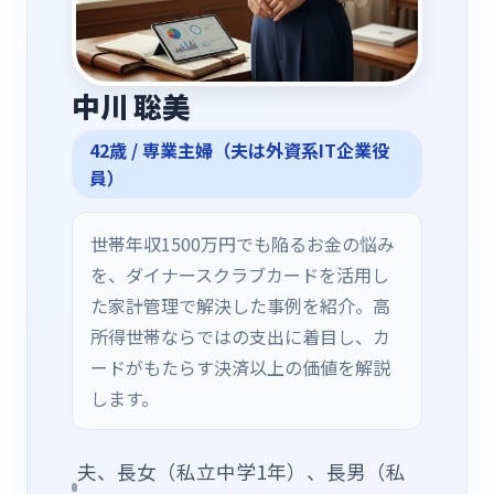
中川 聡美
42
歳 /
専業主婦（夫は外資系IT企業役
員）
世帯年収1500万円でも陥るお金の悩み
を、ダイナースクラブカードを活用し
た家計管理で解決した事例を紹介。高
所得世帯ならではの支出に着目し、カ
ードがもたらす決済以上の価値を解説
します。
夫、長女（私立中学1年）、長男（私