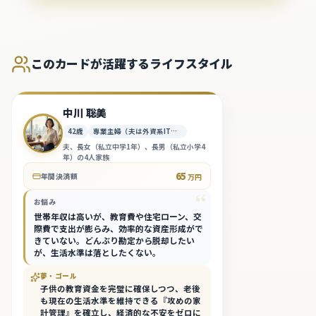
このカードが活躍するライフスタイル
中川 聡美
42
歳
専業主婦（夫は外資系IT企業役員）
夫、長女（私立中学1年）、長男（私立小学4
年）の4人家族
65
年間決済額
万円
“
お悩み
世帯年収は高いが、教育費や住宅ローン、交
際費で支出が膨らみ、効率的な資産形成がで
きていない。どんぶり勘定から脱却したい
が、生活水準は落としたくない。
夢・ゴール
子供の教育資金を完璧に確保しつつ、老後
も現在の生活水準を維持できる『攻めの家
計管理』を確立し、経済的な不安をゼロに