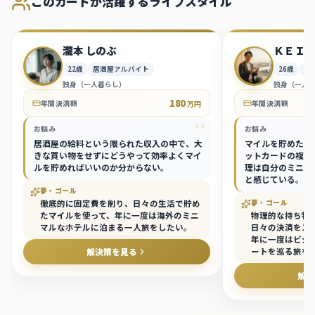
このカードが活躍するライフスタイル
瀧本 しのぶ
ＫＥＩ
22
歳
居酒屋アルバイト
26
歳
独身（一人暮らし）
独身（一人
180
年間決済額
年間決済額
万円
“
お悩み
お悩み
居酒屋の給料という限られた収入の中で、大
マイルを貯めたい
きな買い物をせずにどうやって効率よくマイ
ットカードの複数
ルを貯めればいいのか分からない。
理は自分のミニマ
と感じている。
夢・ゴール
徹底的に固定費を削り、日々の生活で貯め
夢・ゴール
たマイルを使って、年に一度は海外のミニ
物理的な持ち物
マルなホテルに泊まる一人旅をしたい。
日々の決済をス
年に一度はビジ
解決策を見る
ートを巡る旅を
解決