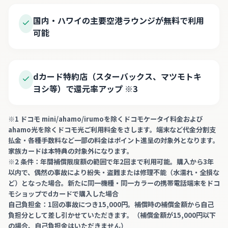
国内・ハワイの主要空港ラウンジが無料で利用
可能
dカード特約店（スターバックス、マツモトキ
ヨシ等）で還元率アップ
※
3
※
1
ドコモ mini/ahamo/irumoを除くドコモケータイ料金および
ahamo光を除くドコモ光ご利用料金をさします。端末など代金分割支
払金・各種手数料など一部の料金はポイント進呈の対象外となります。
家族カードは本特典の対象外になります。
※
2
条件：年間補償限度額の範囲で年2回まで利用可能。購入から3年
以内で、偶然の事故により紛失・盗難または修理不能（水濡れ・全損な
ど）となった場合。新たに同一機種・同一カラーの携帯電話端末をドコ
モショップでdカードで購入した場合
自己負担金：1回の事故につき15,000円。補償時の補償金額から自己
負担分として差し引かせていただきます。（補償金額が15,000円以下
の場合、自己負担金はいただきません）