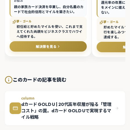
“
お悩み
還元率の改悪に敏
親の家族カード決済を卒業し、自分名義のカ
をメインに据える
ードで社会的信用とマイルを築きたい。
ない。
夢・ゴール
夢・ゴール
初任給と貯めたマイルを使い、これまで支
貯めたマイルで
えてくれた両親をビジネスクラスでハワイ
行を楽しみつつ、
へ招待する。
達成する。
解決策を見る
解決
このカードの記事を読む
column
dカード GOLD U | 20代高年収層が陥る「管理
コスト」の罠。dカード GOLD Uで実現するマ
イル戦略