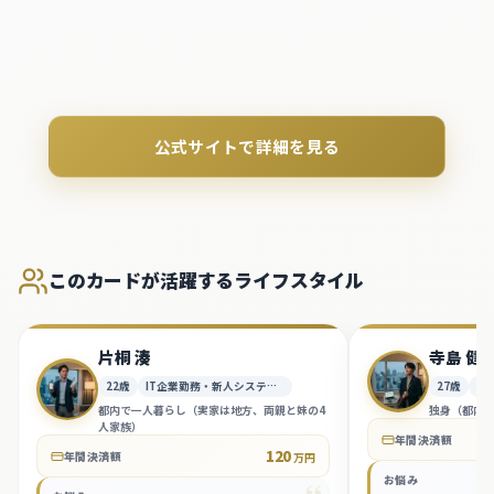
公式サイトで詳細を見る
このカードが活躍するライフスタイル
片桐 湊
寺島 健
22
歳
IT企業勤務・新人システムエンジニア
27
歳
外
都内で一人暮らし（実家は地方、両親と妹の4
独身（都内
人家族）
年間決済額
120
年間決済額
万円
お悩み