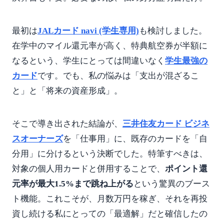
最初は
JALカード navi (学生専用)
も検討しました。
在学中のマイル還元率が高く、特典航空券が半額に
なるという、学生にとっては間違いなく
学生最強の
カード
です。でも、私の悩みは「支出が混ざるこ
と」と「将来の資産形成」。
そこで導き出された結論が、
三井住友カード ビジネ
スオーナーズ
を「仕事用」に、既存のカードを「自
分用」に分けるという決断でした。特筆すべきは、
対象の個人用カードと併用することで、
ポイント還
元率が最大1.5%まで跳ね上がる
という驚異のブース
ト機能。これこそが、月数万円を稼ぎ、それを再投
資し続ける私にとっての「最適解」だと確信したの