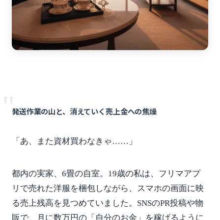
"
発送作業の山と、消えていく売上金への焦燥
「あ、また資材買わなきゃ……」
都内の実家、6畳の自室。19歳の私は、フリマアプ
リで売れた洋服を梱包しながら、スマホの画面に映
る売上残高を見つめていました。SNSのPR投稿や物
販で、月に数万円の「自分のお金」を稼げるように